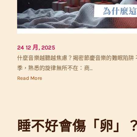
眠
法
，
找
回
24 12 月, 2025
你
什麼音樂越聽越焦慮？揭密節慶音樂的難眠陷阱 
的
季，熟悉的旋律無所不在：商…
好
:
Read More
眠
越
感
聽
越
煩
睡不好會傷「卵」
躁
焦