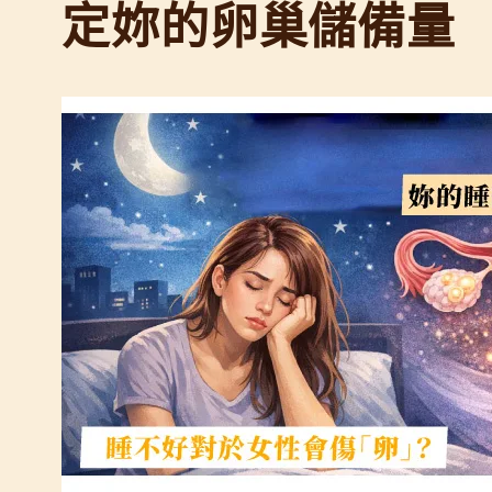
定妳的卵巢儲備量
慮
?
什
麼
才
算
是
好
眠
音
樂