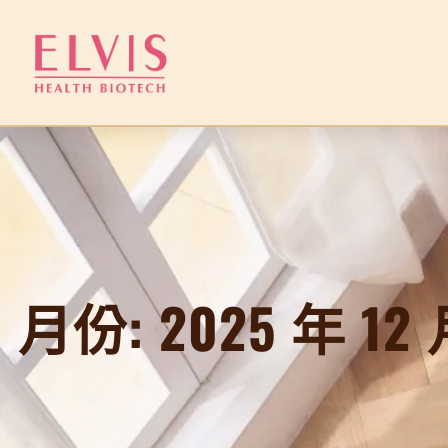
跳
至
主
要
內
容
月份:
2025 年 12