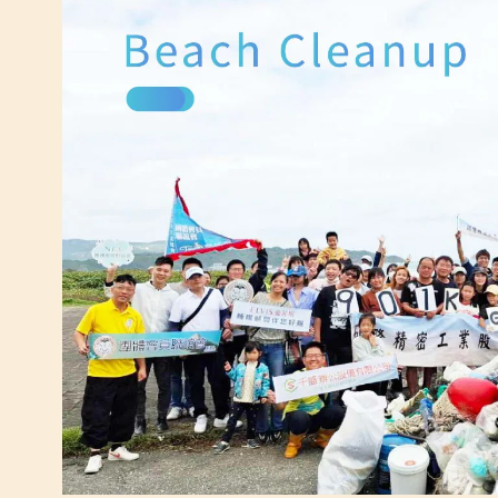
睡
眠
品
質
如
何
決
定
妳
的
卵
巢
儲
備
量