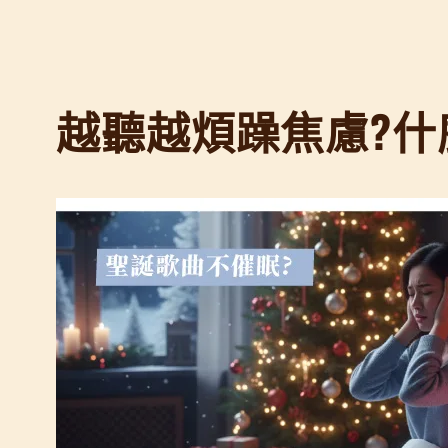
來
自
史
丹
越聽越煩躁焦慮?什
佛
大
學
的
黃
金
9
0
分
鐘
睡