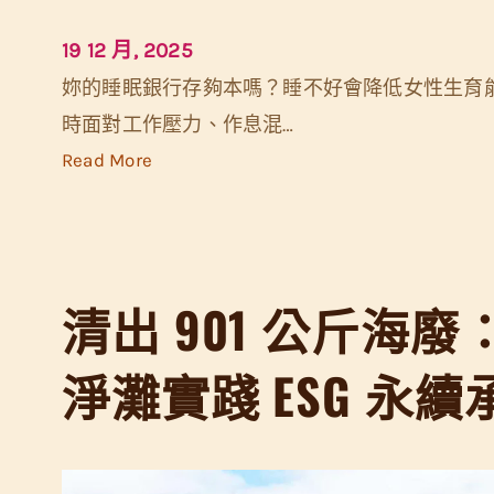
19 12 月, 2025
妳的睡眠銀行存夠本嗎？睡不好會降低女性生育能力
時面對工作壓力、作息混…
:
Read More
睡
不
好
會
清出 901 公斤海
傷
「
淨灘實踐 ESG 永續
卵
」
？