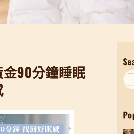
Se
金90分鐘睡眠
S
感
e
a
r
Po
c
h