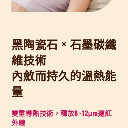
黑陶瓷石 × 石墨碳纖
維技術
內斂而持久的溫熱能
量
雙重導熱技術，釋放8~12μm遠紅
外線