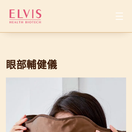
跳
至
主
要
內
容
眼部輔健儀