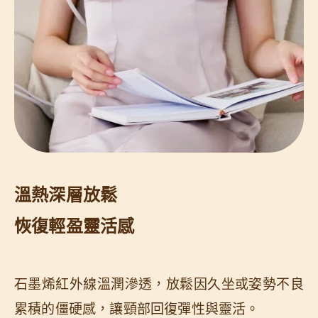
溫熱深層放鬆
恢復輕盈靈活感
石墨烯紅外線溫潤滲透，放鬆因久坐或姿勢不良
累積的僵硬感，讓頸部回復彈性與靈活。