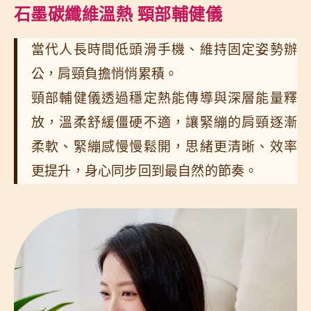
石墨碳纖維溫熱 頸
部
輔健儀
當代人長時間低頭滑手機、維持固定姿勢辦
公，肩頸負擔悄悄累積。
頸部輔健儀透過穩定熱能傳導與深層能量釋
放，溫柔舒緩僵硬不適，讓緊繃的肩頸逐漸
柔軟、緊繃感慢慢鬆開，思緒更清晰、效率
更提升，身心同步回到最自然的節奏。