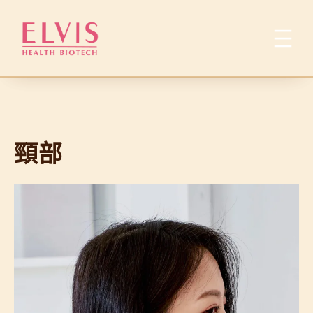
跳
至
主
要
內
容
頸部