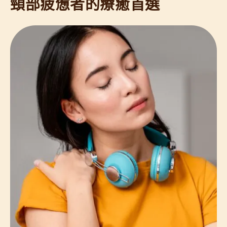
頸部疲憊者的療癒首選