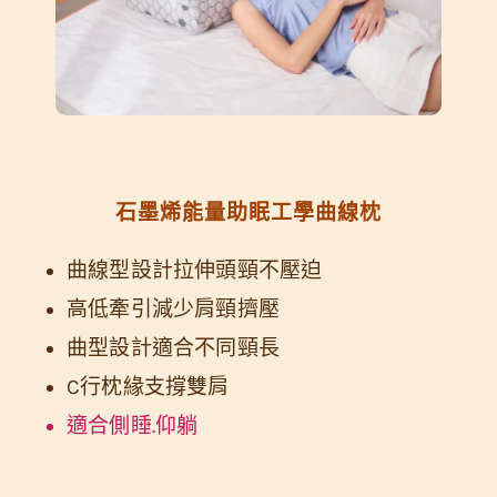
石墨烯能量助眠工學曲線枕
曲線型設計拉伸頭頸不壓迫
高低牽引減少肩頸擠壓
曲型設計適合不同頸長
C行枕緣支撐雙肩
適合側睡.仰躺