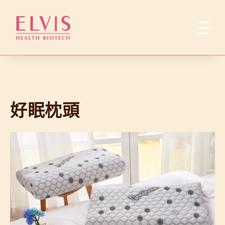
跳
至
主
要
內
容
好眠枕頭