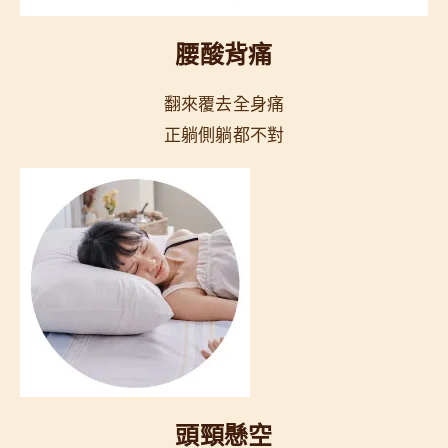
腰酸背痛
翻來覆去全身痛
正躺側躺都不對
頭頸懸空