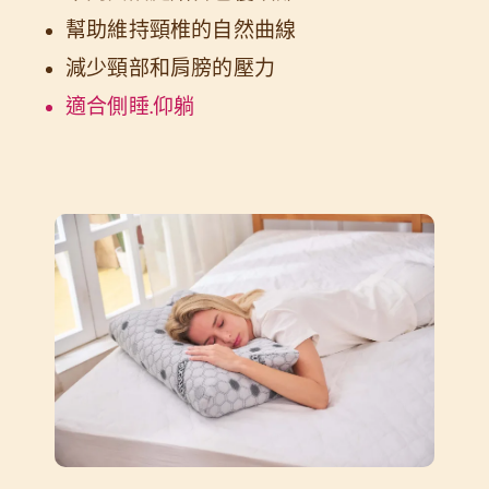
幫助維持頸椎的自然曲線
減少頸部和肩膀的壓力
適合側睡.仰躺