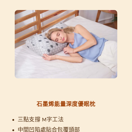
石墨烯能量深度優眠枕
三點支撐 M字工法
中間凹陷處貼合包覆頭部