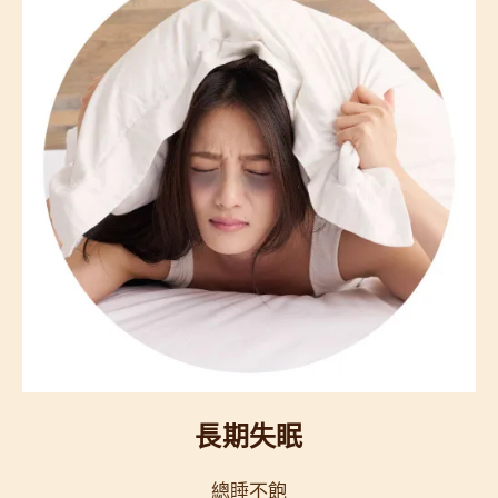
長期失眠
總睡不飽