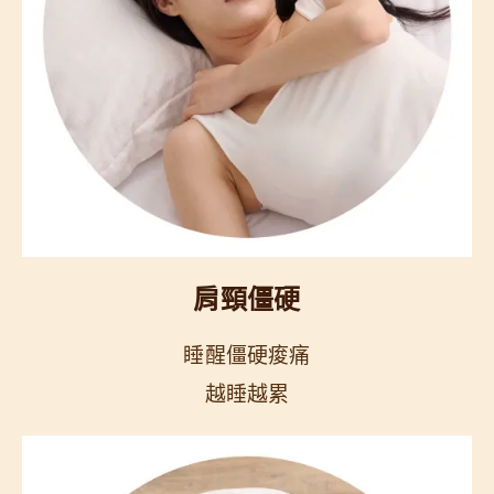
肩頸僵硬
睡醒僵硬痠痛
越睡越累