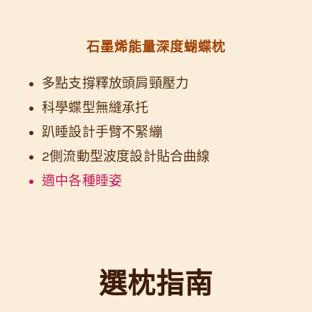
石墨烯能量深度蝴蝶枕
多點支撐釋放頭肩頸壓力
科學蝶型無縫承托
趴睡設計手臂不緊繃
2側流動型波度設計貼合曲線
適中各種睡姿
選枕指南