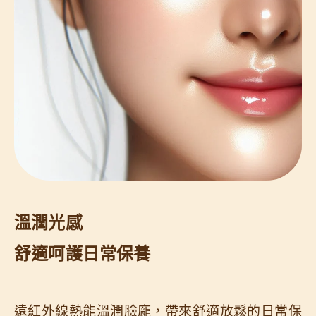
溫潤光感
舒適呵護日常保養
遠紅外線熱能溫潤臉龐，帶來舒適放鬆的日常保