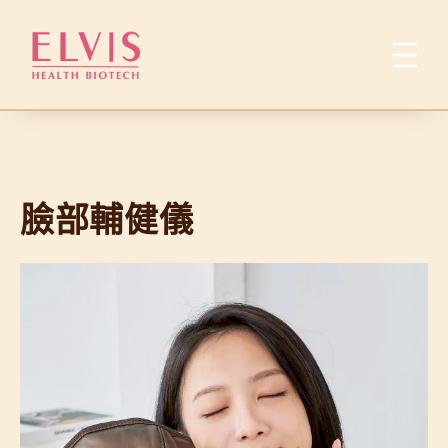
跳
至
主
要
內
容
臉部輔健儀