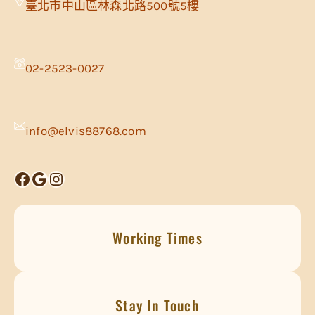
臺北市中山區林森北路500號5樓
02-2523-0027
info@elvis88768.com
Facebook
Google
Instagram
Working Times
Stay In Touch