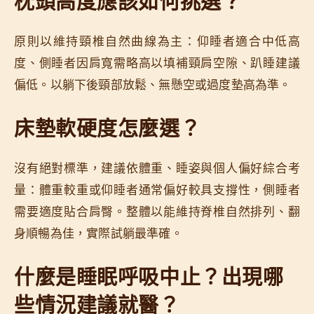
原則以維持頸椎自然曲線為主：仰睡者適合中低高
度、側睡者因肩寬需略高以填補頸肩空隙、趴睡建議
偏低。以躺下後頸部放鬆、無懸空或過度墊高為準。
床墊軟硬度怎麼選？
沒有絕對標準，建議依體重、睡姿與個人偏好綜合考
量：體重較重或仰睡者通常偏好較具支撐性，側睡者
需要適度貼合肩臀。整體以能維持脊椎自然排列、翻
身順暢為佳，實際試躺最準確。
什麼是睡眠呼吸中止？出現哪
些情況建議就醫？