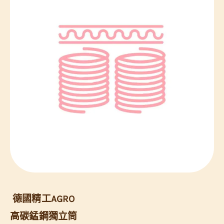
德國精工AGRO
高碳錳鋼獨立筒