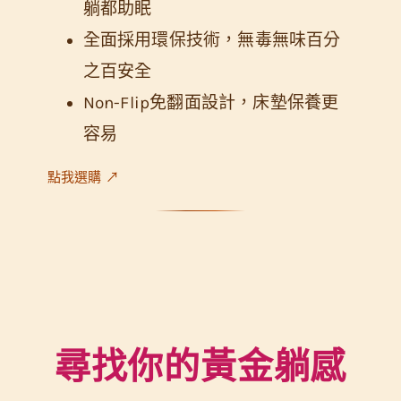
躺都助眠
全面採用環保技術，無毒無味百分
之百安全
Non-Flip免翻面設計，床墊保養更
容易
點我選購 ↗
尋找你的黃金躺感