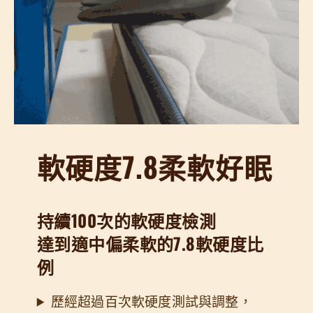
軟硬度7.8柔軟好眠
持續100次的軟硬度檢測
達到適中偏柔軟的7.8軟硬度比
例
歷經超過百次軟硬度測試與調整，