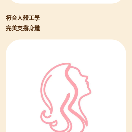
符合人體工學
完美支撐身體