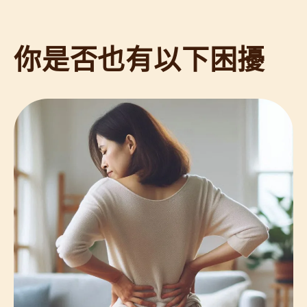
你是否也有以下困擾