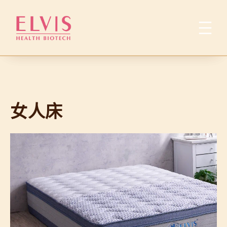
跳
至
主
要
內
容
女人床