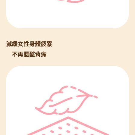
減緩女性身體疲累
不再腰酸背痛