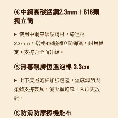
④中鋼高碳錳鋼2.3mm＋616顆
獨立筒
使用中鋼高碳錳鋼材，線徑達
2.3mm，搭載616顆獨立筒彈簧，耐用穩
定，支撐力全面升級。
⑤無毒親膚恆溫泡棉 3.3cm
上下雙層泡棉加強包覆，溫感調節與
柔彈支撐兼具，減少壓迫感，入睡更放
鬆。
⑥防滑防摩擦機能布