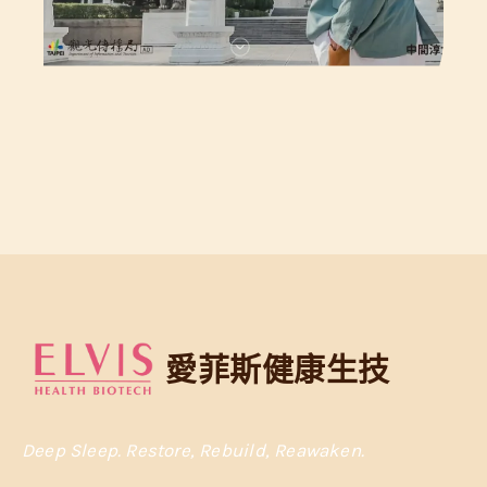
愛菲斯健康生技
Deep Sleep. Restore, Rebuild, Reawaken.