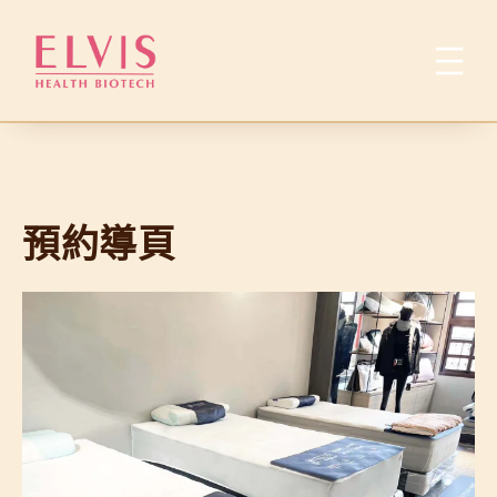
跳
至
主
要
內
容
預約導頁