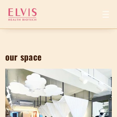
跳
至
主
要
內
容
our space