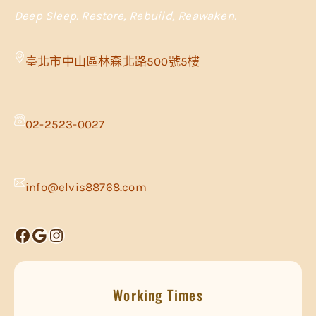
Deep Sleep. Restore, Rebuild, Reawaken.
臺北市中山區林森北路500號5樓
02-2523-0027
info@elvis88768.com
Facebook
Google
Instagram
Working Times