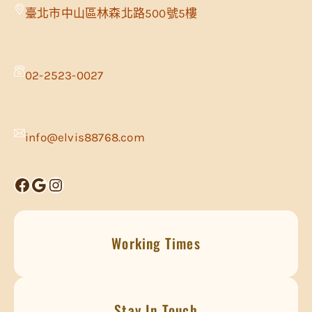
臺北市中山區林森北路500號5樓
02-2523-0027
info@elvis88768.com
Facebook
Google
Instagram
Working Times
Stay In Touch