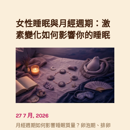
性
環
睡
境
女性睡眠與月經週期：激
眠
調
變
素變化如何影響你的睡眠
整
化
全
解
析
：
經
期
、
孕
27 7 月, 2026
期
月經週期如何影響睡眠質量？卵泡期、排卵
到