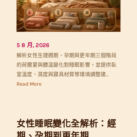
5 8 月, 2026
解析女性生理週期、孕期與更年期三個階段
的荷爾蒙與體溫變化對睡眠影響，並提供臥
室溫度、濕度與寢具材質等環境調整建…
:
Read More
女
性
睡
女性睡眠變化全解析：經
眠
變
期、孕期到更年期