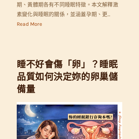
期、黃體期各有不同睡眠特徵。本文解釋激
更
素變化與睡眠的關係，並涵蓋孕期、更…
年
:
Read More
期
女
性
睡
睡不好會傷「卵」？睡眠
眠
與
品質如何決定妳的卵巢儲
月
備量
經
週
期
：
激
素