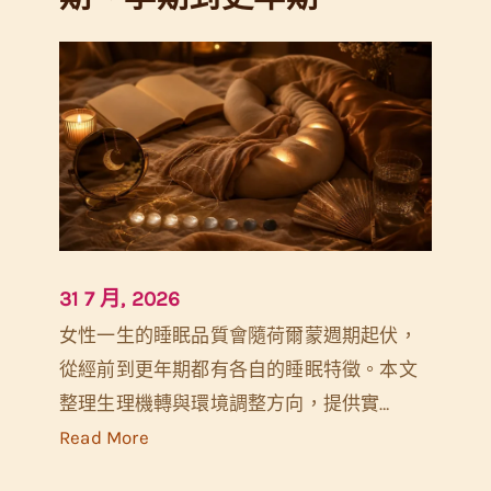
化
懶
人
包
：
經
期
孕
期
31 7 月, 2026
更
女性一生的睡眠品質會隨荷爾蒙週期起伏，
年
從經前到更年期都有各自的睡眠特徵。本文
期
整理生理機轉與環境調整方向，提供實…
體
:
Read More
溫
女
與