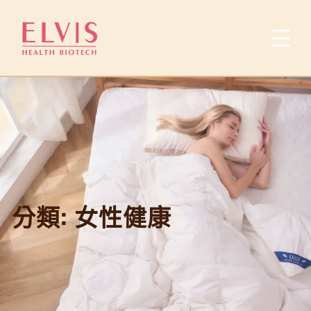
跳
至
主
要
內
容
分類:
女性健康