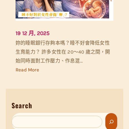
變
化
如
19 12 月, 2025
何
妳的睡眠銀行存夠本嗎？睡不好會降低女性
影
生育能力？ 許多女性在 20～40 歲之間，開
響
始同時面對工作壓力、作息混…
你
:
Read More
的
睡
睡
不
眠
好
Search
會
傷
S
「
e