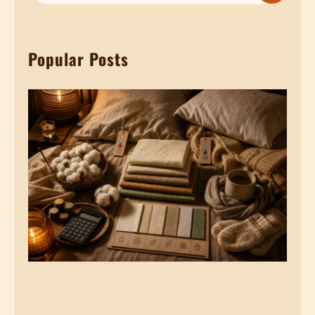
卵
a
」
r
？
Popular Posts
c
睡
h
眠
品
質
如
何
決
定
妳
的
卵
巢