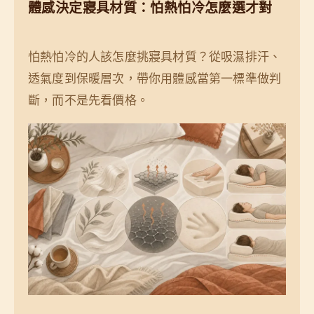
體感決定寢具材質：怕熱怕冷怎麼選才對
儲
備
怕熱怕冷的人該怎麼挑寢具材質？從吸濕排汗、
量
透氣度到保暖層次，帶你用體感當第一標準做判
斷，而不是先看價格。