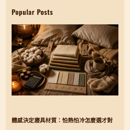
r
如
Popular Posts
c
何
h
在
夜
晚
進
行
資
料
整
理
體感決定寢具材質：怕熱怕冷怎麼選才對