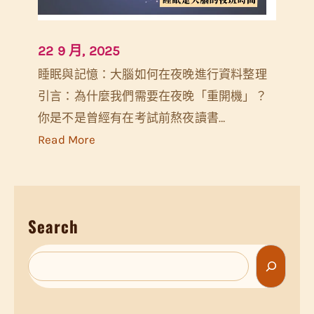
22 9 月, 2025
睡眠與記憶：大腦如何在夜晚進行資料整理
引言：為什麼我們需要在夜晚「重開機」？
你是不是曾經有在考試前熬夜讀書…
:
Read More
睡
眠
與
Search
記
憶
S
：
e
大
a
腦