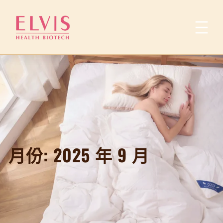
跳
至
主
要
內
容
月份:
2025 年 9 月