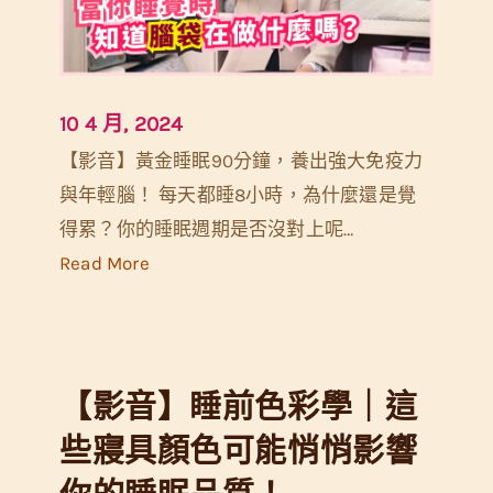
10 4 月, 2024
【影音】黃金睡眠90分鐘，養出強大免疫力
與年輕腦！ 每天都睡8小時，為什麼還是覺
得累？你的睡眠週期是否沒對上呢…
:
Read More
【
影
音
【影音】睡前色彩學｜這
】
黃
些寢具顏色可能悄悄影響
金
你的睡眠品質！