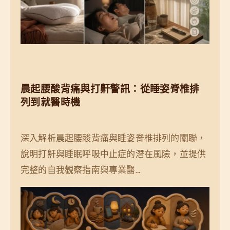
色
可
能
悄
悄
影
晨起腰酸背痛與打鼾警訊：從睡姿脊椎排
響
列到就醫時機
你
的
深入解析晨起腰酸背痛與睡姿脊椎排列的關聯，
睡
說明打鼾與睡眠呼吸中止症的潛在風險，並提供
眠
完整的自我觀察指南與專業醫…
品
質
！