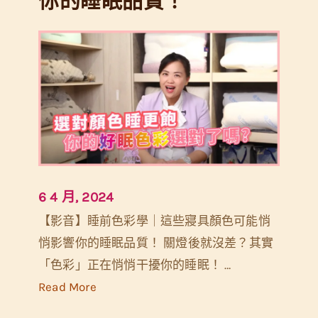
睡
眠
9
0
分
鐘
，
養
出
6 4 月, 2024
強
【影音】睡前色彩學｜這些寢具顏色可能悄
大
悄影響你的睡眠品質！ 關燈後就沒差？其實
免
「色彩」正在悄悄干擾你的睡眠！ …
疫
:
Read More
力
【
與