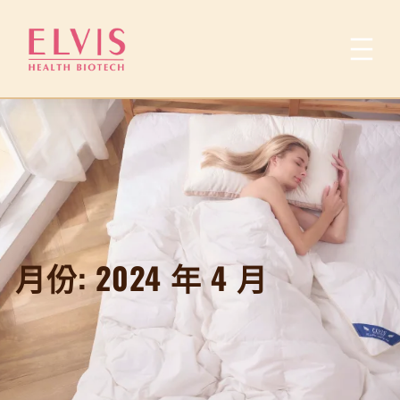
跳
至
主
要
內
容
月份:
2024 年 4 月