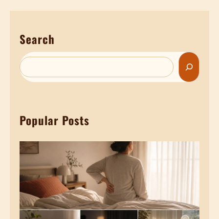
影
年
音
輕
Search
】
腦
睡
！
S
前
e
色
a
彩
r
學
Popular Posts
c
｜
h
這
些
寢
具
顏