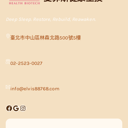
Deep Sleep. Restore, Rebuild, Reawaken.
臺北市中山區林森北路500號5樓
02-2523-0027
info@elvis88768.com
Facebook
Google
Instagram