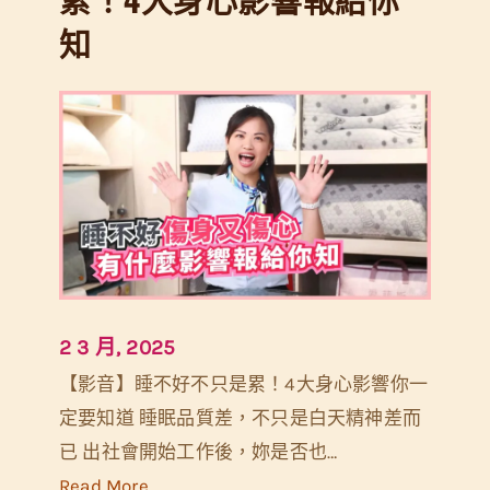
人
知
節
特
輯
｜
8
種
情
侶
睡
2 3 月, 2025
姿
【影音】睡不好不只是累！4大身心影響你一
解
定要知道 睡眠品質差，不只是白天精神差而
析
已 出社會開始工作後，妳是否也…
｜
:
Read More