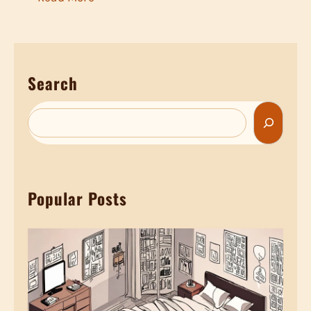
抱
【
抱
影
睡
音
不
Search
】
只
睡
是
S
不
甜
e
好
蜜
a
不
，
r
只
Popular Posts
c
更
是
h
是
累
感
！
情
4
溫
大
度