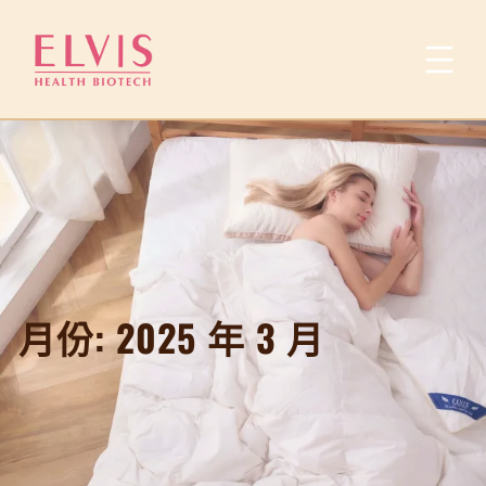
跳
至
主
要
內
容
月份:
2025 年 3 月