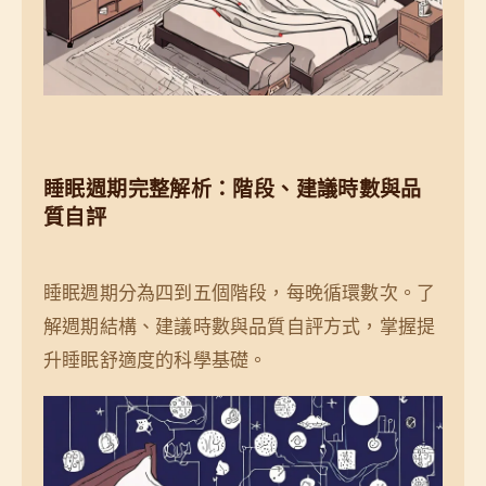
身
計
心
！
影
響
報
給
睡眠週期完整解析：階段、建議時數與品
質自評
你
知
睡眠週期分為四到五個階段，每晚循環數次。了
解週期結構、建議時數與品質自評方式，掌握提
升睡眠舒適度的科學基礎。