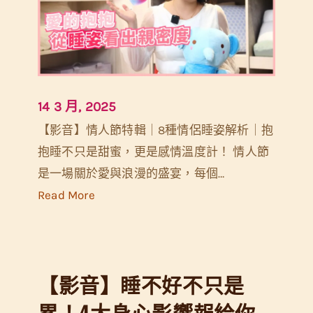
14 3 月, 2025
【影音】情人節特輯｜8種情侶睡姿解析｜抱
抱睡不只是甜蜜，更是感情溫度計！ 情人節
是一場關於愛與浪漫的盛宴，每個…
:
Read More
【
影
音
【影音】睡不好不只是
】
情
累！4大身心影響報給你