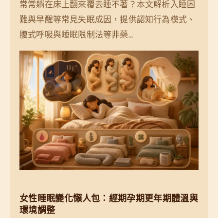
常常躺在床上翻來覆去睡不著？本文解析入睡困
難與早醒等常見失眠成因，提供認知行為模式、
腹式呼吸與睡眠限制法等非藥…
女性睡眠變化懶人包：經期孕期更年期體溫與
環境調整