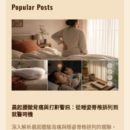
Popular Posts
c
h
晨起腰酸背痛與打鼾警訊：從睡姿脊椎排列到
就醫時機
深入解析晨起腰酸背痛與睡姿脊椎排列的關聯，