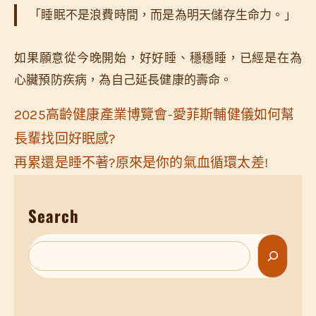
「睡眠不是浪費時間，而是為明天儲存生命力。」
如果願意從今晚開始，好好睡、穩穩睡，已經是在為
心臟預防疾病，為自己延長健康的壽命。
2025高齡健康產業博覽會-愛菲斯輔健儀如何幫
長輩找回好眠感?
再累還是睡不著?原來是你的氣血循環太差!
Search
S
e
a
r