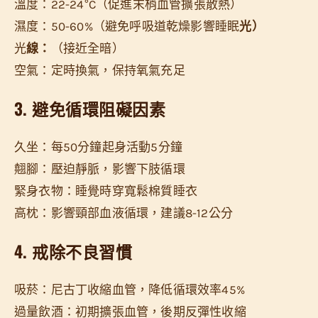
溫度：22-24°C（促進末梢血管擴張散熱）
濕度：50-60%（避免呼吸道乾燥影響睡眠
光）
光
線：
（接近全暗）
空氣：定時換氣，保持氧氣充足
3. 避免循環阻礙因素
久坐：每50分鐘起身活動5分鐘
翹腳：壓迫靜脈，影響下肢循環
緊身衣物：睡覺時穿寬鬆棉質睡衣
高枕：影響頸部血液循環，建議8-12公分
4. 戒除不良習慣
吸菸：尼古丁收縮血管，降低循環效率45%
過量飲酒：初期擴張血管，後期反彈性收縮