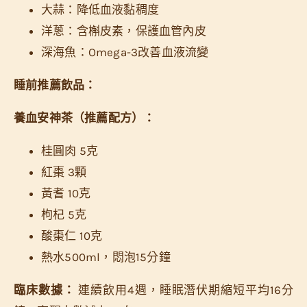
大蒜：降低血液黏稠度
洋蔥：含槲皮素，保護血管內皮
深海魚：Omega-3改善血液流變
睡前推薦飲品：
養血安神茶（推薦配方）：
桂圓肉 5克
紅棗 3顆
黃耆 10克
枸杞 5克
酸棗仁 10克
熱水500ml，悶泡15分鐘
臨床數據：
連續飲用4週，睡眠潛伏期縮短平均16分