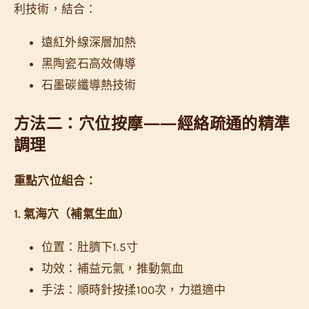
利技術，結合：
遠紅外線深層加熱
黑陶瓷石高效傳導
石墨碳纖導熱技術
方法二：穴位按摩——經絡疏通的精準
調理
重點穴位組合：
1. 氣海穴（補氣生血）
位置：肚臍下1.5寸
功效：補益元氣，推動氣血
手法：順時針按揉100次，力道適中