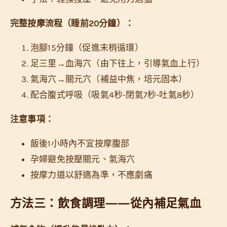
完整按摩流程（睡前20分鐘）：
泡腳15分鐘（促進末梢循環）
足三里→血海穴（由下往上，引導氣血上行）
氣海穴→關元穴（補益中焦，培元固本）
配合腹式呼吸（吸氣4秒-閉氣7秒-吐氣8秒）
注意事項：
飯後1小時內不宜按摩腹部
孕婦避免按壓關元、氣海穴
按摩力道以舒適為準，不應劇痛
方法三：飲食調理——從內補足氣血