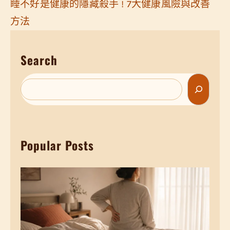
睡不好是健康的隱藏殺手 ! 7大健康風險與改善
方法
Search
S
e
a
r
Popular Posts
c
h