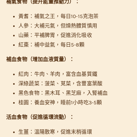
補氣食物（提升能量推動力）：
黃耆：補氣之王，每日10-15克泡茶
人參：大補元氣，但燥熱體質慎用
山藥：平補脾胃，促進消化吸收
紅棗：補中益氣，每日5-8顆
補血食物（增加血液質量）：
紅肉：牛肉、羊肉，富含血基質鐵
深綠蔬菜：菠菜、莧菜，含豐富葉酸
黑色食物：黑木耳、黑芝麻，入腎補血
桂圓：養血安神，睡前1小時吃3-5顆
活血食物（促進循環流動）：
生薑：溫陽散寒，促進末梢循環