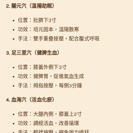
2. 關元穴（溫陽助眠）
位置：肚臍下3寸
功效：培元固本，溫陽散寒
手法：雙手重疊按壓，配合腹式呼吸
3. 足三里穴（健脾生血）
位置：膝蓋外側下3寸
功效：健脾胃，促進氣血生成
手法：拇指按壓，每側3分鐘
4. 血海穴（活血化瘀）
位置：大腿內側，膝蓋上2寸
功效：調經活血，改善循環
手法：輕揉按壓，避免用力過猛