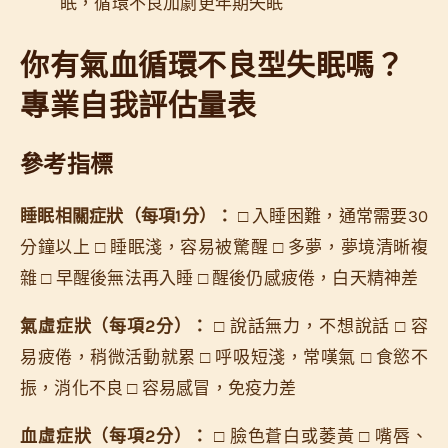
眠，循環不良加劇更年期失眠
你有氣血循環不良型失眠嗎？
專業自我評估量表
參考指標
睡眠相關症狀（每項1分）：
□ 入睡困難，通常需要30
分鐘以上 □ 睡眠淺，容易被驚醒 □ 多夢，夢境清晰複
雜 □ 早醒後無法再入睡 □ 醒後仍感疲倦，白天精神差
氣虛症狀（每項2分）：
□ 說話無力，不想說話 □ 容
易疲倦，稍微活動就累 □ 呼吸短淺，常嘆氣 □ 食慾不
振，消化不良 □ 容易感冒，免疫力差
血虛症狀（每項2分）：
□ 臉色蒼白或萎黃 □ 嘴唇、