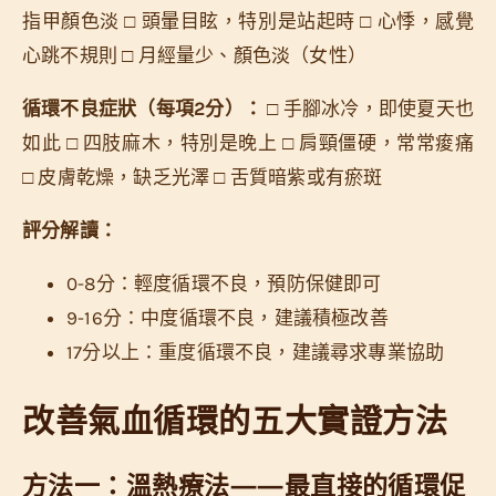
指甲顏色淡 □ 頭暈目眩，特別是站起時 □ 心悸，感覺
心跳不規則 □ 月經量少、顏色淡（女性）
循環不良症狀（每項2分）：
□ 手腳冰冷，即使夏天也
如此 □ 四肢麻木，特別是晚上 □ 肩頸僵硬，常常痠痛
□ 皮膚乾燥，缺乏光澤 □ 舌質暗紫或有瘀斑
評分解讀：
0-8分：輕度循環不良，預防保健即可
9-16分：中度循環不良，建議積極改善
17分以上：重度循環不良，建議尋求專業協助
改善氣血循環的五大實證方法
方法一：溫熱療法——最直接的循環促