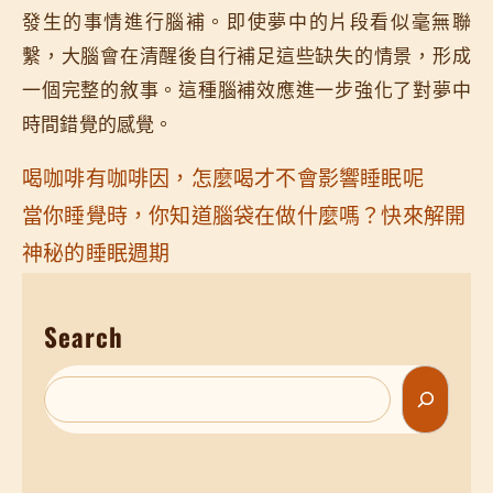
發生的事情進行腦補。即使夢中的片段看似毫無聯
繫，大腦會在清醒後自行補足這些缺失的情景，形成
一個完整的敘事。這種腦補效應進一步強化了對夢中
時間錯覺的感覺。
喝咖啡有咖啡因，怎麼喝才不會影響睡眠呢
當你睡覺時，你知道腦袋在做什麼嗎？快來解開
神秘的睡眠週期
Search
S
e
a
r