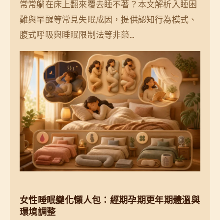
常常躺在床上翻來覆去睡不著？本文解析入睡困
難與早醒等常見失眠成因，提供認知行為模式、
腹式呼吸與睡眠限制法等非藥…
女性睡眠變化懶人包：經期孕期更年期體溫與
環境調整