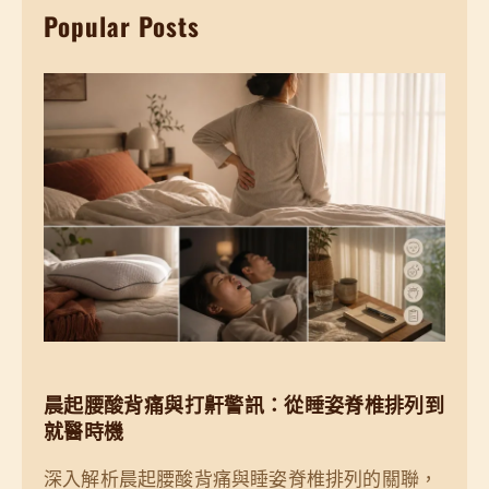
Popular Posts
c
h
晨起腰酸背痛與打鼾警訊：從睡姿脊椎排列到
就醫時機
深入解析晨起腰酸背痛與睡姿脊椎排列的關聯，