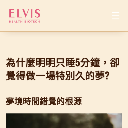
跳
至
主
要
內
容
為什麼明明只睡5分鐘，卻
覺得做一場特別久的夢?
夢境時間錯覺的根源