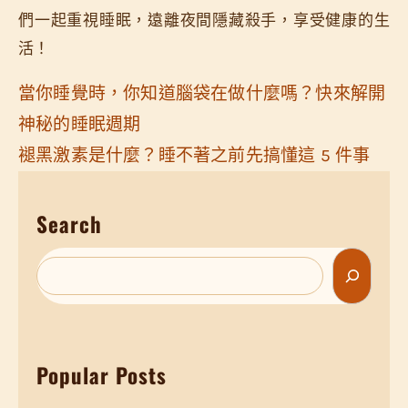
們一起重視睡眠，遠離夜間隱藏殺手，享受健康的生
活！
當你睡覺時，你知道腦袋在做什麼嗎？快來解開
神秘的睡眠週期
褪黑激素是什麼？睡不著之前先搞懂這 5 件事
Search
S
e
a
r
Popular Posts
c
h