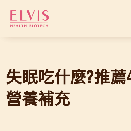
跳
至
主
要
內
容
失眠吃什麼?推薦
營養補充