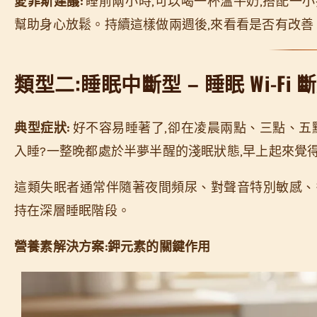
愛菲斯建議:
睡前兩小時,可以喝一杯溫牛奶,搭配一
幫助身心放鬆。持續這樣做兩週後,來看看是否有改善
類型二:睡眠中斷型 – 睡眠 Wi-Fi
典型症狀:
好不容易睡著了,卻在凌晨兩點、三點、五
入睡?一整晚都處於半夢半醒的淺眠狀態,早上起來覺
這類失眠者通常伴隨著夜間頻尿、對聲音特別敏感、
持在深層睡眠階段。
營養素解決方案:鉀元素的關鍵作用