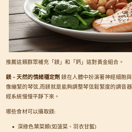
推薦這類群眾補充「鎂」和「鈣」這對黃金組合。
鎂 – 天然的情緒穩定劑
鎂在人體中扮演著神經細胞與
像繃緊的琴弦,而鎂就是能夠調整琴弦鬆緊度的調音器
經系統慢慢平靜下來。
哪些食材可以攝取鎂:
深綠色葉菜類(如菠菜、羽衣甘藍)