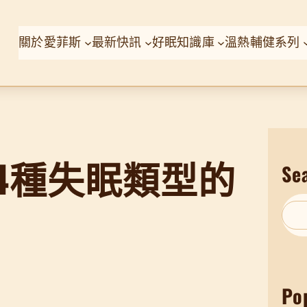
關於愛菲斯
最新快訊
好眠知識庫
溫熱輔健系列
4種失眠類型的
Se
S
e
a
r
Po
c