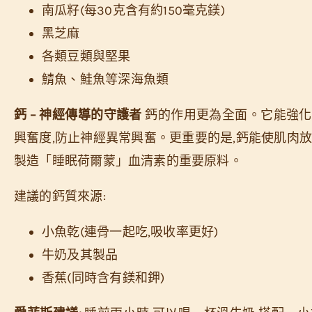
南瓜籽(每30克含有約150毫克鎂)
黑芝麻
各類豆類與堅果
鯖魚、鮭魚等深海魚類
鈣 – 神經傳導的守護者
鈣的作用更為全面。它能強化
興奮度,防止神經異常興奮。更重要的是,鈣能使肌肉放鬆,並
製造「睡眠荷爾蒙」血清素的重要原料。
建議的鈣質來源:
小魚乾(連骨一起吃,吸收率更好)
牛奶及其製品
香蕉(同時含有鎂和鉀)