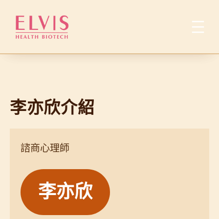
跳
至
主
要
內
容
李亦欣介紹
諮商心理師
李亦欣