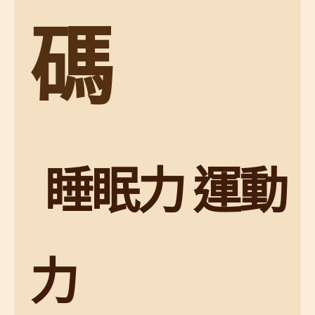
碼
睡眠力 運動
力